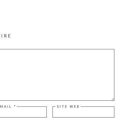
AIRE
-MAIL
*
SITE WEB