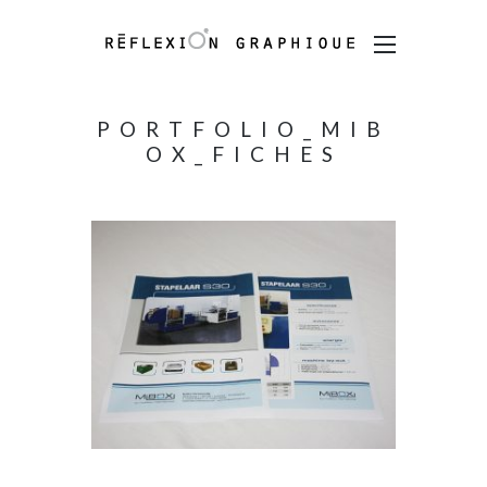
PORTFOLIO_MIB
OX_FICHES