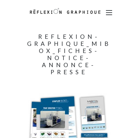
REFLEXION-
GRAPHIQUE_MIB
OX_FICHES-
NOTICE-
ANNONCE-
PRESSE