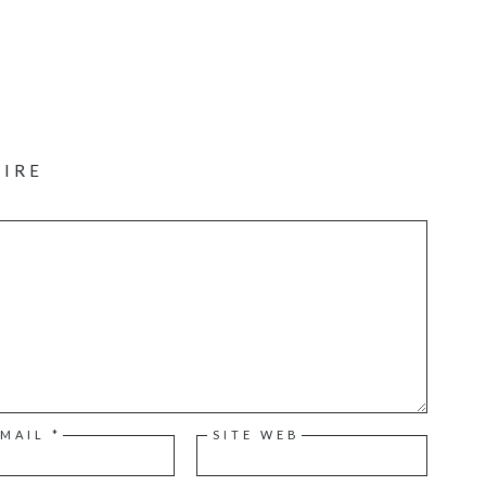
AIRE
-MAIL
*
SITE WEB