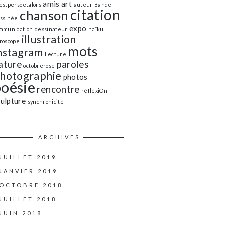
amis
art
estpersoetalors
auteur
Bande
citation
chanson
ssinée
expo
mmunication
dessinateur
haïku
illustration
roscope
mots
nstagram
Lecture
ature
paroles
octobrerose
hotographie
photos
poésie
rencontre
réflexiOn
culpture
synchronicité
ARCHIVES
JUILLET 2019
JANVIER 2019
OCTOBRE 2018
JUILLET 2018
JUIN 2018