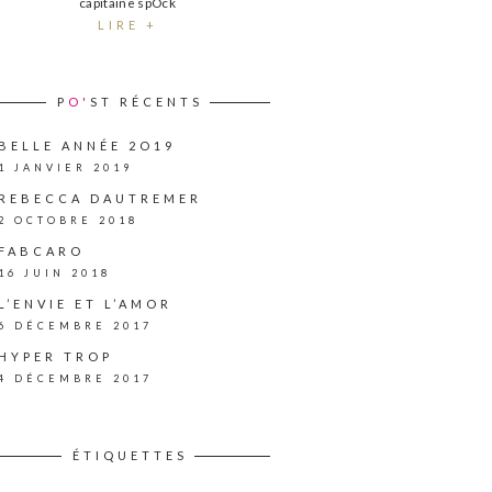
capitaine spOck
LIRE +
P
O'
ST RÉCENTS
BELLE ANNÉE 2O19
1 JANVIER 2019
REBECCA DAUTREMER
2 OCTOBRE 2018
FABCARO
16 JUIN 2018
L’ENVIE ET L’AMOR
6 DÉCEMBRE 2017
HYPER TROP
4 DÉCEMBRE 2017
ÉTIQUETTES