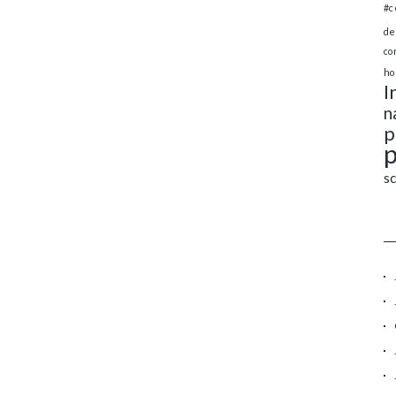
#c
de
co
ho
I
n
p
s