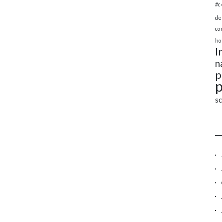
#c
de
co
ho
I
n
p
s