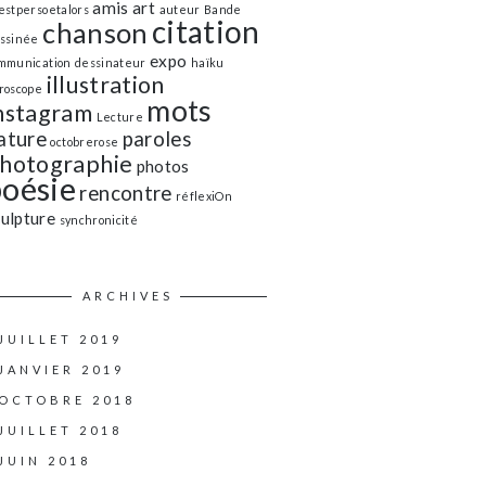
amis
art
estpersoetalors
auteur
Bande
citation
chanson
ssinée
expo
mmunication
dessinateur
haïku
illustration
roscope
mots
nstagram
Lecture
ature
paroles
octobrerose
hotographie
photos
poésie
rencontre
réflexiOn
culpture
synchronicité
ARCHIVES
JUILLET 2019
JANVIER 2019
OCTOBRE 2018
JUILLET 2018
JUIN 2018