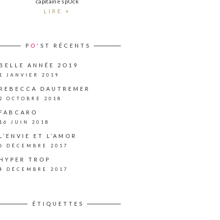
capitaine spOck
LIRE +
P
O'
ST RÉCENTS
BELLE ANNÉE 2O19
1 JANVIER 2019
REBECCA DAUTREMER
2 OCTOBRE 2018
FABCARO
16 JUIN 2018
L’ENVIE ET L’AMOR
6 DÉCEMBRE 2017
HYPER TROP
4 DÉCEMBRE 2017
ÉTIQUETTES